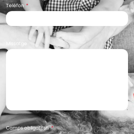
Telèfon
Missatge
Camps obligatoris