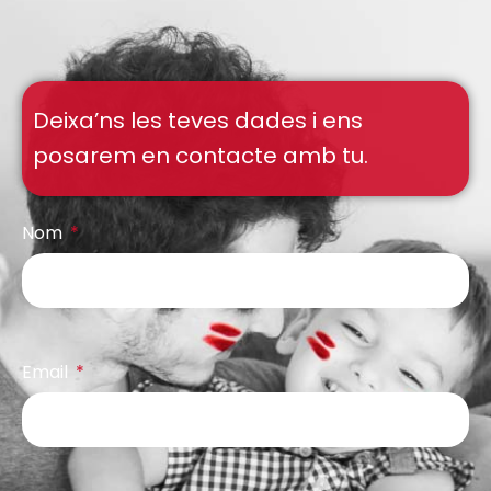
Deixa’ns les teves dades i ens
posarem en contacte amb tu.
Nom
Email