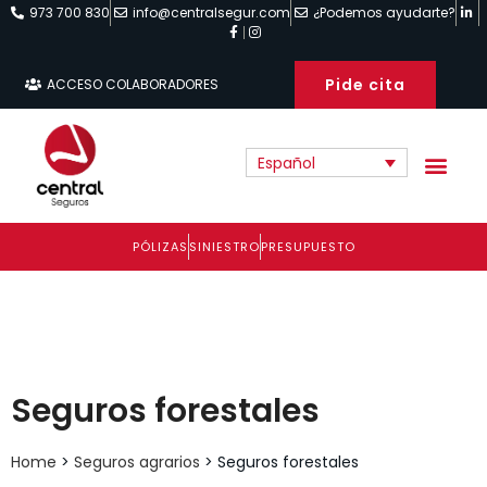
973 700 830
info@centralsegur.com
¿Podemos ayudarte?
Pide cita
ACCESO COLABORADORES
Español
PÓLIZAS
SINIESTRO
PRESUPUESTO
Seguros forestales
Home
>
Seguros agrarios
>
Seguros forestales