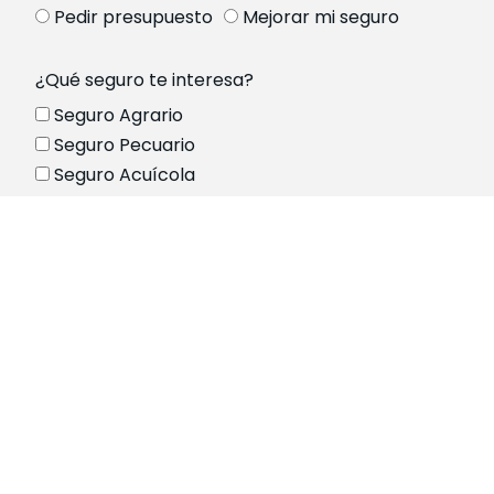
Pedir presupuesto
Mejorar mi seguro
¿Qué seguro te interesa?
Seguro Agrario
Seguro Pecuario
Seguro Acuícola
Seguro Forestal
Otros
Si te interesa otro seguro, puedes indicarlo a
continuación
Siguiente