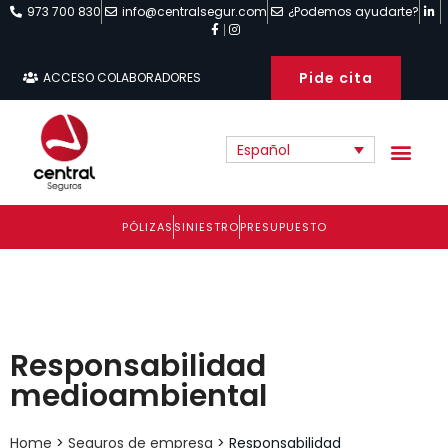
973 700 830
info@centralsegur.com
¿Podemos ayudarte?
Pide cita
ACCESO COLABORADORES
Español
PÓLIZAS
SINIESTRO
PRESUPUESTO
Responsabilidad
medioambiental
Home
>
Seguros de empresa
>
Responsabilidad